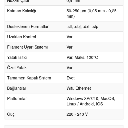
Nozzle Çapı
0,4 mm
Katman Kalınlığı
50-250 µm (0,05 mm - 0,25
mm)
Desteklenen Formatlar
.stl, .obj, .dxf, .stp
Uzaktan Kontrol
Var
Filament Uyarı Sistemi
Var
Yatak Isıtıcı
Var, Maks. 120°C
Özel Yatak
Var
Tamamen Kapalı Sistem
Evet
Bağlantılar
Wifi, Ethernet
Platformlar
Windows XP/7/10, MacOS,
Linux / Android, IOS
Güç
220 - 240 V