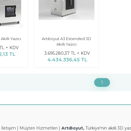
Akıllı Yazıcı
Artıboyut A3 Extended 3D
Akıllı Yazıcı
 TL + KDV
3.695.280,37 TL + KDV
2,13 TL
4.434.336,45 TL
1
|
İletişim
|
Müşteri Hizmetleri
|
ArtıBoyut
,
Türkiye'nin akıllı 3D yaz